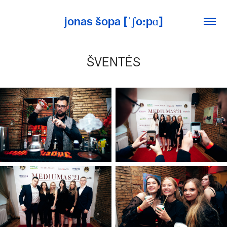
jonas šopa [ˈʃo:pɑ]
ŠVENTĖS